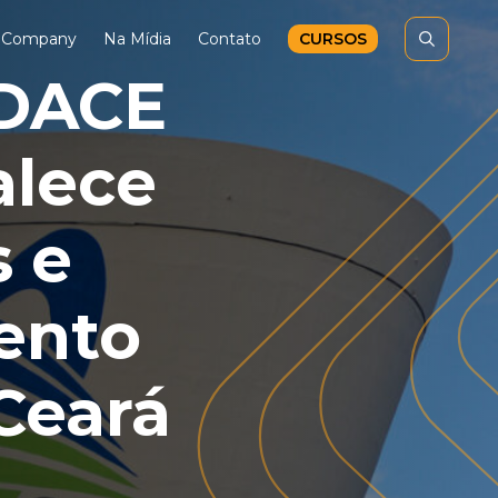
n Company
Na Mídia
Contato
CURSOS
NDACE
alece
s e
ento
Ceará