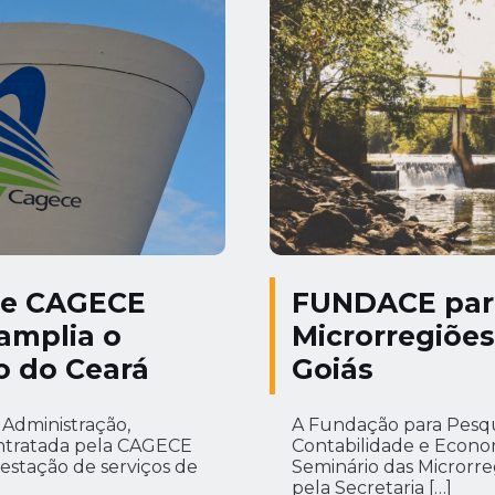
 e CAGECE
FUNDACE part
 amplia o
Microrregiõe
 do Ceará
Goiás
Administração,
A Fundação para Pesqu
ntratada pela CAGECE
Contabilidade e Economi
estação de serviços de
Seminário das Microrr
pela Secretaria […]