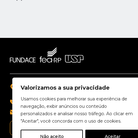
Rua Bernardino de Campos, 1001, Sala 401
M
Valorizamos a sua privacidade
Ribeirão Preto - SP
Usamos cookies para melhorar sua experiência de
Qu
0800 77 100 70
navegação, exibir anúncios ou conteúdo
Ár
atendimento@fundace.org.br
personalizados e analisar nosso tráfego. Ao clicar em
Cu
"Aceitar", você concorda com o uso de cookies.
Na
ENTRE EM CONTATO
Co
Não aceito
Aceitar