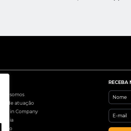
ENU
RECEBA 
em somos
eas de atuação
rsos in Company
 Mídia
ntato