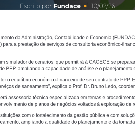
Escrito por
Fundace
10/02/26
imento da Administração, Contabilidade e Economia (FUNDA
ara a prestação de serviços de consultoria econômico-finance
m simulador de cenários, que permitirá à CAGECE se preparar p
 de PPP, ampliando a capacidade de análise e o planejamento 
 o equilíbrio econômico-financeiro de seu contrato de PPP. Em 
erviços de saneamento”, explica o Prof. Dr. Bruno Ledo, coord
 assessoria técnica especializada em temas e procedimentos 
envolvimento de planos de negócios voltados à exploração de re
instituições com o fortalecimento da gestão pública e com solu
aneamento, ampliando a qualidade do planejamento e da tomada 