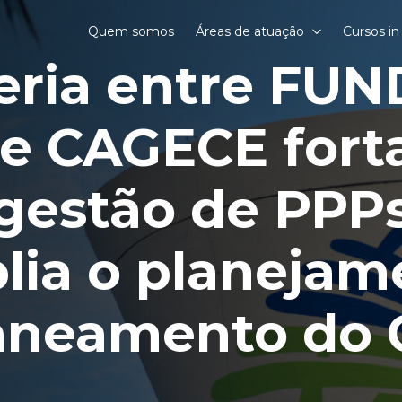
Quem somos
Áreas de atuação
Cursos i
eria entre FU
e CAGECE fort
gestão de PPP
lia o planejam
aneamento do 