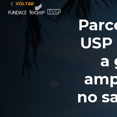
VOLTAR
Parc
USP 
a 
amp
no s