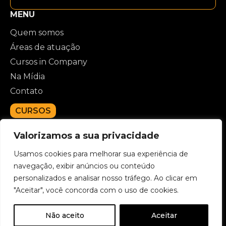
MENU
Quem somos
Áreas de atuação
Cursos in Company
Na Mídia
Contato
CURSOS
RECEBA NOVIDADES
Valorizamos a sua privacidade
Usamos cookies para melhorar sua experiência de
navegação, exibir anúncios ou conteúdo
personalizados e analisar nosso tráfego. Ao clicar em
"Aceitar", você concorda com o uso de cookies.
Não aceito
Aceitar